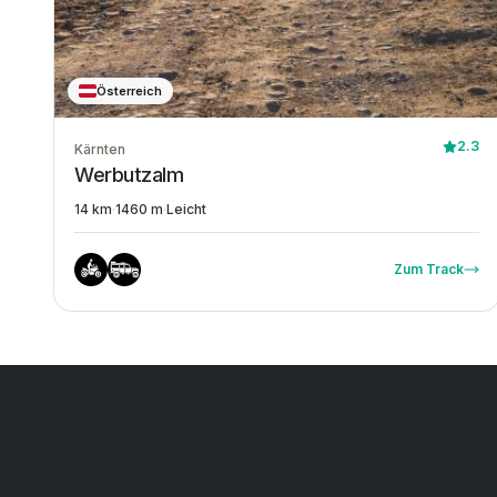
Österreich
2.3
Kärnten
Werbutzalm
14 km
·
1460 m
·
Leicht
Zum Track