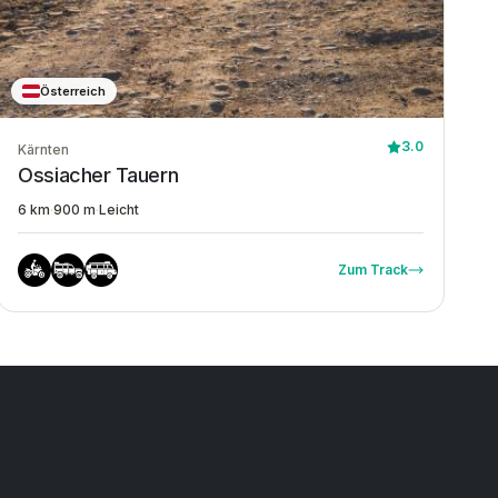
Österreich
3.0
Kärnten
Ossiacher Tauern
6 km
·
900 m
·
Leicht
Zum Track