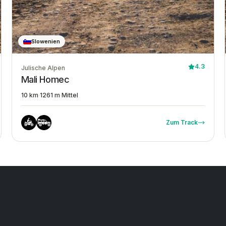
Slowenien
4.3
Julische Alpen
Mali Homec
10 km
·
1261 m
·
Mittel
Zum Track