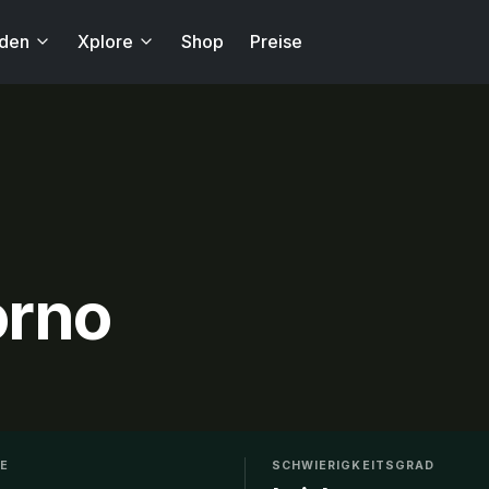
nden
Xplore
Shop
Preise
orno
HE
SCHWIERIGKEITSGRAD