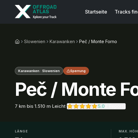
Startseite
Tracks fi
Slowenien
Karawanken
Peč / Monte Forno
Karawanken · Slowenien
Sperrung
Peč / Monte F
7
km
·
bis
1.510
m
·
Leicht
·
5.0
2 Reports
LÄNGE
MAX. HÖ