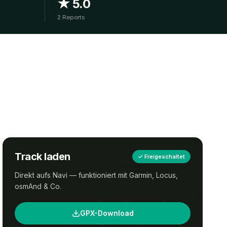
★ 5.0
2 Reports
Track laden
✓
Freigeschaltet
Direkt aufs Navi — funktioniert mit Garmin, Locus,
osmAnd & Co.
GPX-Download