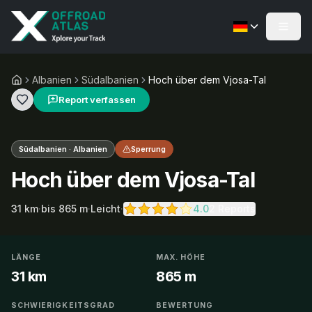
Albanien
Südalbanien
Hoch über dem Vjosa-Tal
Report verfassen
Südalbanien · Albanien
Sperrung
Hoch über dem Vjosa-Tal
31
km
·
bis
865
m
·
Leicht
·
4.0
2 Reports
LÄNGE
MAX. HÖHE
31 km
865 m
SCHWIERIGKEITSGRAD
BEWERTUNG