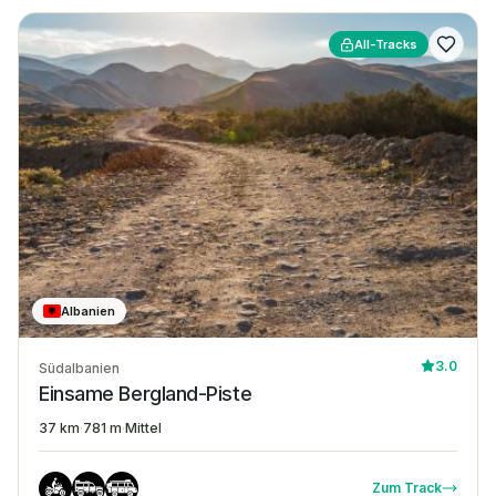
All-Tracks
Albanien
3.0
Südalbanien
Einsame Bergland-Piste
37 km
·
781 m
·
Mittel
Zum Track