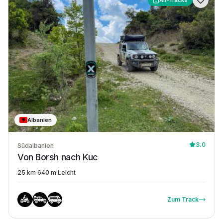
All-Tracks
Albanien
3.0
Südalbanien
Von Borsh nach Kuc
25 km
·
640 m
·
Leicht
Zum Track