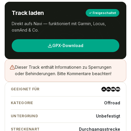
Track laden
✓
Freigeschaltet
Direkt aufs Navi — funktioniert mit Garmin, Locus,
osmAnd & Co.
GPX-Download
Dieser Track enthält Informationen zu Sperrungen
oder Behinderungen. Bitte Kommentare beachten!
GEEIGNET FÜR
Offroad
KATEGORIE
Unbefestigt
UNTERGRUND
Durchgangsstrecke
STRECKENART