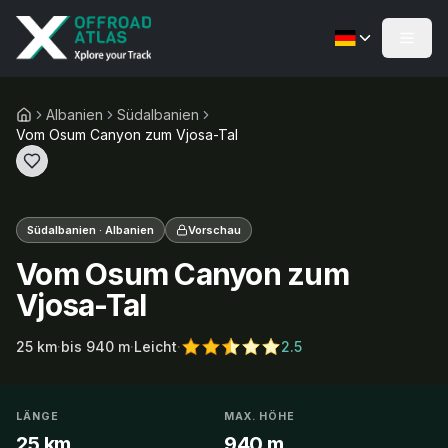
Albanien
Südalbanien
Vom Osum Canyon zum Vjosa-Tal
Südalbanien · Albanien
Vorschau
Vom Osum Canyon zum
Vjosa-Tal
25
km
·
bis
940
m
·
Leicht
·
2.5
LÄNGE
MAX. HÖHE
25 km
940 m