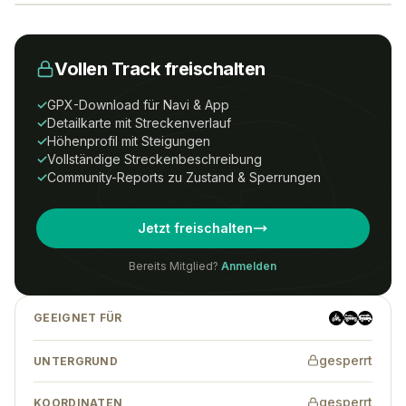
Vollen Track freischalten
Um Zugriff auf diesen Track zu erhalten,
benötigst du ein
All-Tracks-
✓
GPX-Download für Navi & App
Access
Abonnement.
✓
Detailkarte mit Streckenverlauf
✓
Höhenprofil mit Steigungen
Preise
Anmelden
Registrieren
✓
Vollständige Streckenbeschreibung
✓
Community-Reports zu Zustand & Sperrungen
Wenn Du eine Tour-ID hast, kannst Du
Jetzt freischalten
auch ohne Abonnement auf den Track
zugreifen.
Bereits Mitglied?
Anmelden
GEEIGNET FÜR
Tracks finden
→
gesperrt
UNTERGRUND
gesperrt
KOORDINATEN