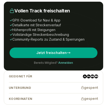
Vollen Track freischalten
Um Zugriff auf diesen Track zu erhalten,
benötigst du ein
All-Tracks-
✓
GPX-Download für Navi & App
Access
Abonnement.
✓
Detailkarte mit Streckenverlauf
✓
Höhenprofil mit Steigungen
Preise
Anmelden
Registrieren
✓
Vollständige Streckenbeschreibung
✓
Community-Reports zu Zustand & Sperrungen
Wenn Du eine Tour-ID hast, kannst Du
Jetzt freischalten
auch ohne Abonnement auf den Track
zugreifen.
Bereits Mitglied?
Anmelden
GEEIGNET FÜR
Tracks finden
→
gesperrt
UNTERGRUND
gesperrt
KOORDINATEN