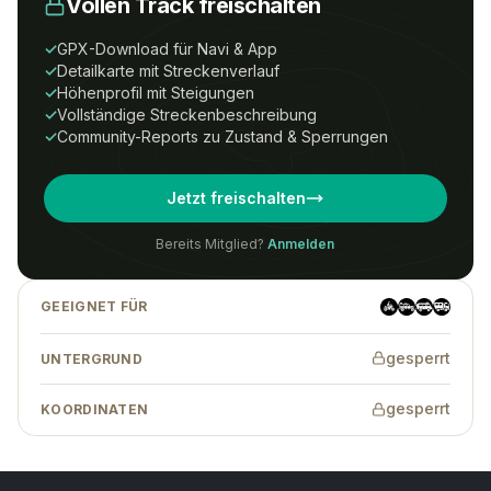
Vollen Track freischalten
Um Zugriff auf diesen Track zu erhalten,
benötigst du ein
All-Tracks-
✓
GPX-Download für Navi & App
Access
Abonnement.
✓
Detailkarte mit Streckenverlauf
✓
Höhenprofil mit Steigungen
Preise
Anmelden
Registrieren
✓
Vollständige Streckenbeschreibung
✓
Community-Reports zu Zustand & Sperrungen
Wenn Du eine Tour-ID hast, kannst Du
Jetzt freischalten
auch ohne Abonnement auf den Track
zugreifen.
Bereits Mitglied?
Anmelden
GEEIGNET FÜR
Tracks finden
→
gesperrt
UNTERGRUND
gesperrt
KOORDINATEN