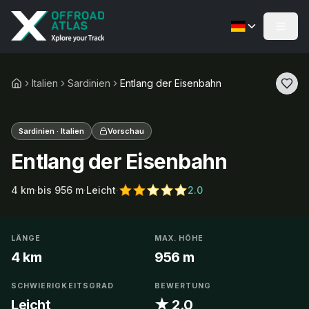
Italien
Sardinien
Entlang der Eisenbahn
Sardinien · Italien
Vorschau
Entlang der Eisenbahn
4
km
·
bis
956
m
·
Leicht
·
2.0
LÄNGE
MAX. HÖHE
4 km
956 m
SCHWIERIGKEITSGRAD
BEWERTUNG
Leicht
★ 2.0