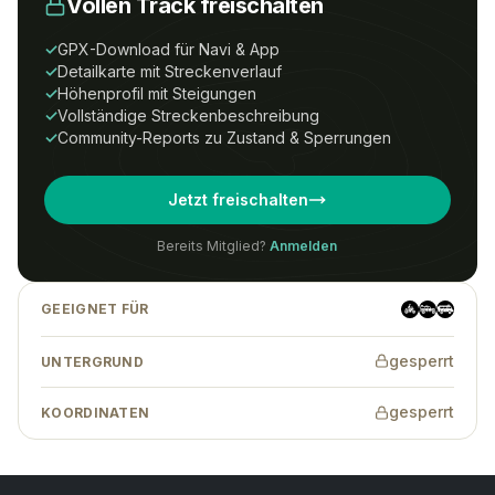
Vollen Track freischalten
Um Zugriff auf diesen Track zu erhalten,
benötigst du ein
All-Tracks-
✓
GPX-Download für Navi & App
Access
Abonnement.
✓
Detailkarte mit Streckenverlauf
✓
Höhenprofil mit Steigungen
Preise
Anmelden
Registrieren
✓
Vollständige Streckenbeschreibung
✓
Community-Reports zu Zustand & Sperrungen
Wenn Du eine Tour-ID hast, kannst Du
Jetzt freischalten
auch ohne Abonnement auf den Track
zugreifen.
Bereits Mitglied?
Anmelden
GEEIGNET FÜR
Tracks finden
→
gesperrt
UNTERGRUND
gesperrt
KOORDINATEN