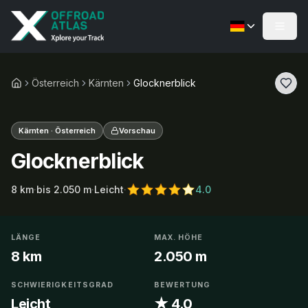
Österreich
Kärnten
Glocknerblick
Kärnten · Österreich
Vorschau
Glocknerblick
8
km
·
bis
2.050
m
·
Leicht
·
4.0
LÄNGE
MAX. HÖHE
8 km
2.050 m
SCHWIERIGKEITSGRAD
BEWERTUNG
Leicht
★ 4.0