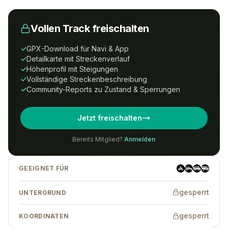
Vollen Track freischalten
Um Zugriff auf diesen Track zu erhalten,
benötigst du ein
All-Tracks-
✓
GPX-Download für Navi & App
Access
Abonnement.
✓
Detailkarte mit Streckenverlauf
✓
Höhenprofil mit Steigungen
Preise
Anmelden
Registrieren
✓
Vollständige Streckenbeschreibung
✓
Community-Reports zu Zustand & Sperrungen
Wenn Du eine Tour-ID hast, kannst Du
Jetzt freischalten
auch ohne Abonnement auf den Track
zugreifen.
Bereits Mitglied?
Anmelden
GEEIGNET FÜR
Tracks finden
→
gesperrt
UNTERGRUND
gesperrt
KOORDINATEN