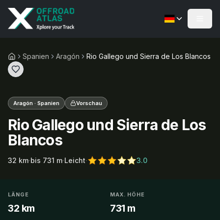
Spanien
Aragón
Rio Gallego und Sierra de Los Blancos
Aragón · Spanien
Vorschau
Rio Gallego und Sierra de Los
Blancos
32
km
·
bis
731
m
·
Leicht
·
3.0
LÄNGE
MAX. HÖHE
32 km
731 m