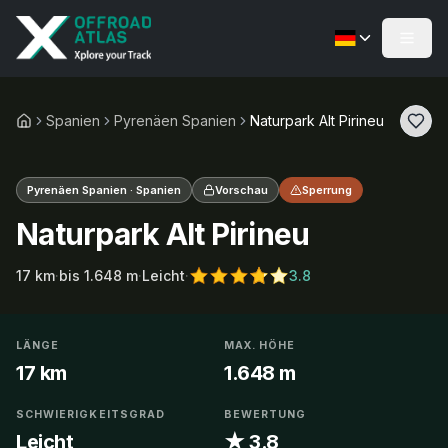
Spanien
Pyrenäen Spanien
Naturpark Alt Pirineu
Pyrenäen Spanien · Spanien
Vorschau
Sperrung
Naturpark Alt Pirineu
17
km
·
bis
1.648
m
·
Leicht
·
3.8
LÄNGE
MAX. HÖHE
17 km
1.648 m
SCHWIERIGKEITSGRAD
BEWERTUNG
Leicht
★ 3.8