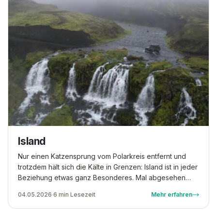
legale Offroad-Tracks in Dänemark ausfindig zu
machen. Und letztendlich konnten wir auch schon ein
paar interessante Routen aufzeichnen.
Island
Nur einen Katzensprung vom Polarkreis entfernt und
trotzdem hält sich die Kälte in Grenzen: Island ist in jeder
Beziehung etwas ganz Besonderes. Mal abgesehen
von den Geysiren, den Thermen, den Eishöhlen und
04.05.2026
·
6 min Lesezeit
Mehr erfahren
Lavawüsten, bietet die Insel auch ein Straßennetz, das
nur zur Hälfte asphaltiert ist. Suchst du nach einem