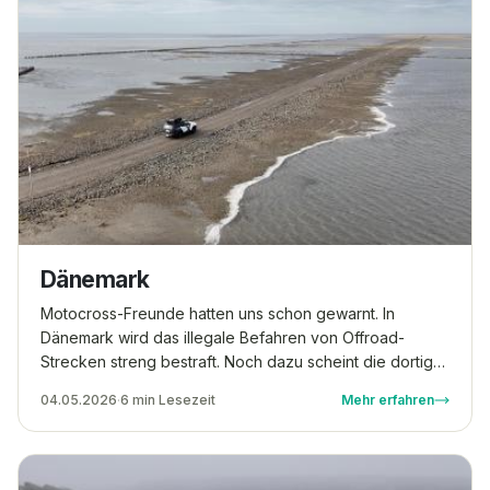
Dänemark
Motocross-Freunde hatten uns schon gewarnt. In
Dänemark wird das illegale Befahren von Offroad-
Strecken streng bestraft. Noch dazu scheint die dortige
Polizei über eine mysteriöse Art von Offroad-Radar zu
04.05.2026
·
6 min Lesezeit
Mehr erfahren
verfügen: Sie ist nämlich innerhalb kürzester Zeit zur
Stelle, sobald ein Motor in der falschen Gegend
angelassen wird. Das kann natürlich keiner brauchen.
Also haben wir alle unsere Kontakte eingespannt, um