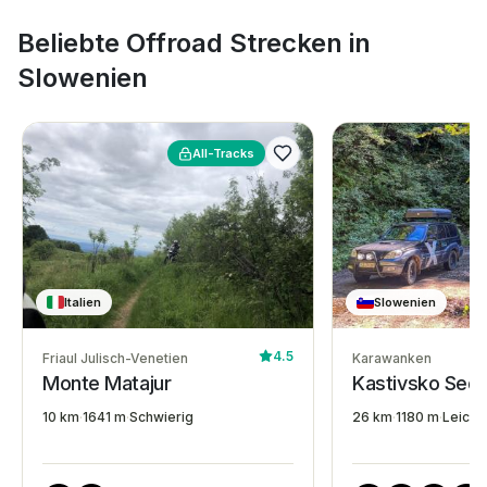
Beliebte Offroad Strecken in
Slowenien
All-Tracks
Italien
Slowenien
4.5
Friaul Julisch-Venetien
Karawanken
Monte Matajur
Kastivsko Sedl
10 km
·
1641 m
·
Schwierig
26 km
·
1180 m
·
Leicht