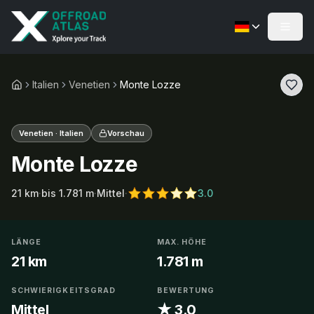
Italien
Venetien
Monte Lozze
Venetien · Italien
Vorschau
Monte Lozze
21
km
·
bis
1.781
m
·
Mittel
·
3.0
LÄNGE
MAX. HÖHE
21 km
1.781 m
SCHWIERIGKEITSGRAD
BEWERTUNG
Mittel
★ 3.0