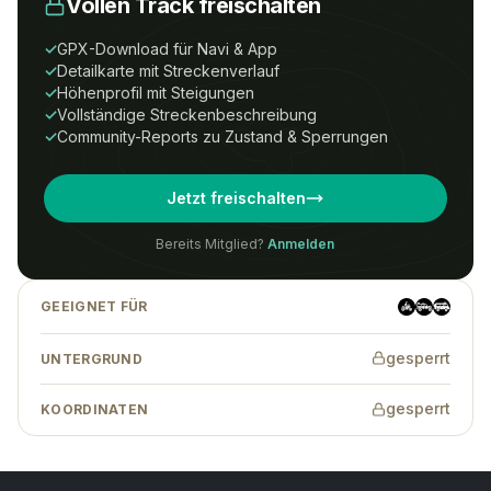
Vollen Track freischalten
Um Zugriff auf diesen Track zu erhalten,
benötigst du ein
All-Tracks-
✓
GPX-Download für Navi & App
Access
Abonnement.
✓
Detailkarte mit Streckenverlauf
✓
Höhenprofil mit Steigungen
Preise
Anmelden
Registrieren
✓
Vollständige Streckenbeschreibung
✓
Community-Reports zu Zustand & Sperrungen
Wenn Du eine Tour-ID hast, kannst Du
Jetzt freischalten
auch ohne Abonnement auf den Track
zugreifen.
Bereits Mitglied?
Anmelden
GEEIGNET FÜR
Tracks finden
→
gesperrt
UNTERGRUND
gesperrt
KOORDINATEN