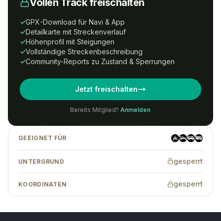
Vollen Track freischalten
Um Zugriff auf diesen Track zu erhalten,
benötigst du ein
All-Tracks-
✓
GPX-Download für Navi & App
Access
Abonnement.
✓
Detailkarte mit Streckenverlauf
✓
Höhenprofil mit Steigungen
Preise
Anmelden
Registrieren
✓
Vollständige Streckenbeschreibung
✓
Community-Reports zu Zustand & Sperrungen
Wenn Du eine Tour-ID hast, kannst Du
Jetzt freischalten
auch ohne Abonnement auf den Track
zugreifen.
Bereits Mitglied?
Anmelden
GEEIGNET FÜR
Tracks finden
→
gesperrt
UNTERGRUND
gesperrt
KOORDINATEN