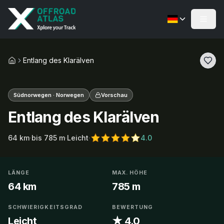
Entlang des Klarälven
Südnorwegen · Norwegen
Vorschau
Entlang des Klarälven
64
km
·
bis
785
m
·
Leicht
·
4.0
LÄNGE
MAX. HÖHE
64 km
785 m
SCHWIERIGKEITSGRAD
BEWERTUNG
Leicht
★ 4.0