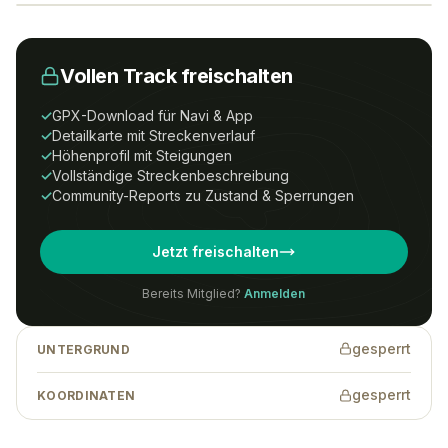
Vollen Track freischalten
Um Zugriff auf diesen Track zu erhalten,
benötigst du ein
All-Tracks-
✓
GPX-Download für Navi & App
Access
Abonnement.
✓
Detailkarte mit Streckenverlauf
✓
Höhenprofil mit Steigungen
Preise
Anmelden
Registrieren
✓
Vollständige Streckenbeschreibung
✓
Community-Reports zu Zustand & Sperrungen
Wenn Du eine Tour-ID hast, kannst Du
Jetzt freischalten
auch ohne Abonnement auf den Track
zugreifen.
Bereits Mitglied?
Anmelden
gesperrt
UNTERGRUND
Tracks finden
→
gesperrt
KOORDINATEN