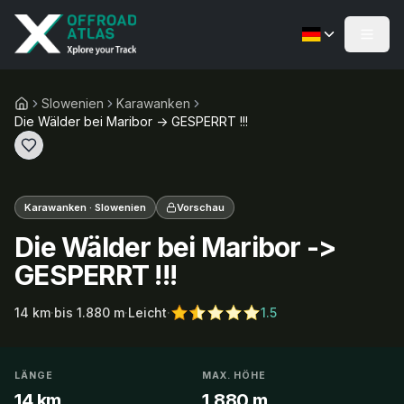
Slowenien
Karawanken
Die Wälder bei Maribor -> GESPERRT !!!
Karawanken · Slowenien
Vorschau
Die Wälder bei Maribor ->
GESPERRT !!!
14
km
·
bis
1.880
m
·
Leicht
·
1.5
LÄNGE
MAX. HÖHE
14 km
1.880 m